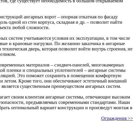
ов, где существует необходимость в большом открываемом
нструкций ангарных ворот – опорная откатная по фасаду
оль одной из стен корпуса, складная и др. – позволит найти
ъекта любой сложности.
ых систем учитываются условия их эксплуатации, в том числе
вые и крановые нагрузки. По желанию заказчика в ангарные
 техническая дверь, которая позволит войти внутрь строения, не
целиком.
современных материалов – сэндвич-панелей, многокамерных
кой пленки и специальных уплотнителей – ангарные системы
оляцией. Это поможет сохранить в помещении комфортную
к и летом. Кроме того, они обеспечивают эстетичный внешний
е является существенным преимуществом ангарных систем.
агает своим клиентам ангарные системы, отвечающие высоким
безопасности, предъявляемых современными стандартами. Наши
брать оптимальный вариант конструкции и произведут монтаж в
Ограждения >>