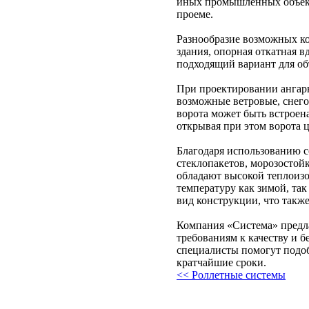
иных промышленных объект
проеме.
Разнообразие возможных ко
здания, опорная откатная вд
подходящий вариант для об
При проектировании ангарн
возможные ветровые, снего
ворота может быть встроена
открывая при этом ворота 
Благодаря использованию 
стеклопакетов, морозостой
обладают высокой теплоиз
температуру как зимой, та
вид конструкции, что такж
Компания «Система» предл
требованиям к качеству и 
специалисты помогут подо
кратчайшие сроки.
<< Роллетные системы